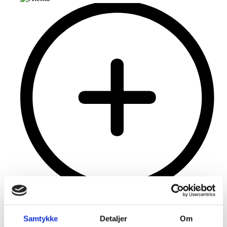
Atenta
Samtykke
Detaljer
Om
Tryk Web