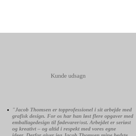
Kunde udsagn
"Jacob Thomsen er topprofessionel i sit arbejde med
grafisk design. For os har han løst flere opgaver med
emballagedesign til fødevarer/ost. Arbejdet er seriøst
og kreativt – og altid i respekt med vores egne
ideer. Derfor giver jeg Jacob Thomsen mine bedste