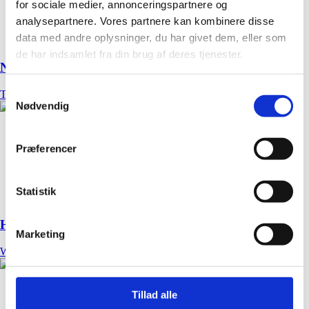
for sociale medier, annonceringspartnere og
analysepartnere. Vores partnere kan kombinere disse
data med andre oplysninger, du har givet dem, eller som
de har indsamlet fra din brug af deres tjenester.
Nordex Food
Samtykkevalg
Tryk
Nødvendig
Præferencer
Statistik
HFE Byg og Ejendomme
Marketing
Web
Tillad alle