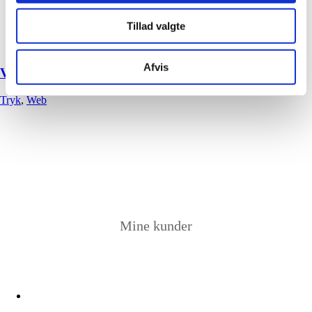
Tillad valgte
Afvis
VVS Mester
Tryk
,
Web
Mine kunder