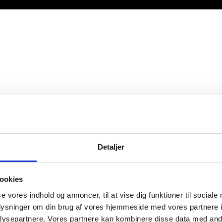
ob Thomsen · Blåhøjtoften 25 · 8260 Viby J · Tlf. 22 62 90 64 ·
jt@v1
Detaljer
ookies
se vores indhold og annoncer, til at vise dig funktioner til sociale
oplysninger om din brug af vores hjemmeside med vores partnere i
ysepartnere. Vores partnere kan kombinere disse data med andr